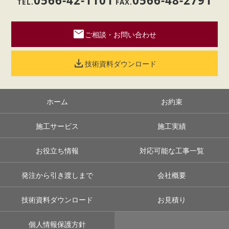
0566-42-1101
0566-48-2791
TEL.
FAX.
mail
ご相談・お問い合わせ
download
技術資料ダウンロード
ホーム
お約束
施工サービス
施工実績
お役立ち情報
対応可能な工事一覧
発注から引き渡しまで
会社概要
技術資料ダウンロード
お見積り
個人情報保護方針