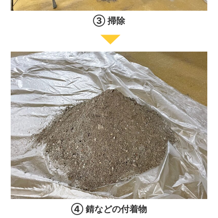
③ 掃除
④ 錆などの付着物