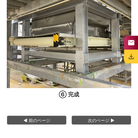
mail
download
⑥ 完成
◀︎ 前のページ
次のページ ▶︎