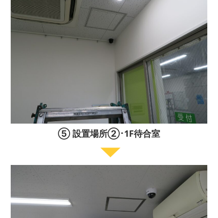
⑤ 設置場所②･1F待合室