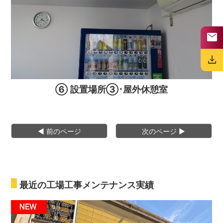
mail
download
⑥ 設置場所③･屋外休憩室
◀︎ 前のページ
次のページ ▶︎
最近の工場工事メンテナンス実績