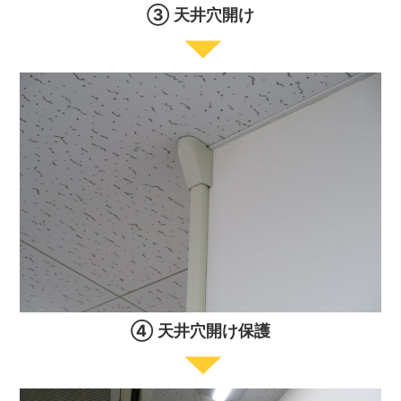
③ 天井穴開け
④ 天井穴開け保護