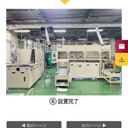
mail
download
⑥ 設置完了
◀︎ 前のページ
次のページ ▶︎